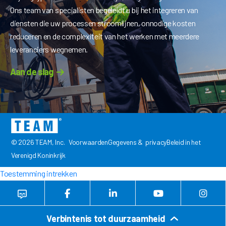
Ons team van specialisten begeleidt u bij het integreren van
diensten die uw processen stroomlijnen, onnodige kosten
reduceren en de complexiteit van het werken met meerdere
leveranciers wegnemen.
Aan de slag
© 2026 TEAM, Inc.
VoorwaardenGegevens &
privacyBeleid
in het
Verenigd Koninkrijk
Toestemming intrekken
Verbintenis tot duurzaamheid