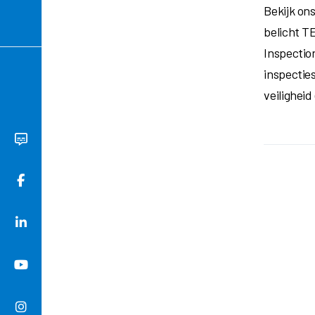
Bekijk on
belicht T
Inspectio
inspectie
veiligheid