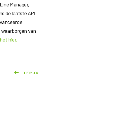
 Line Manager,
s de laatste API
avanceerde
et waarborgen van
het hier.
TERUG