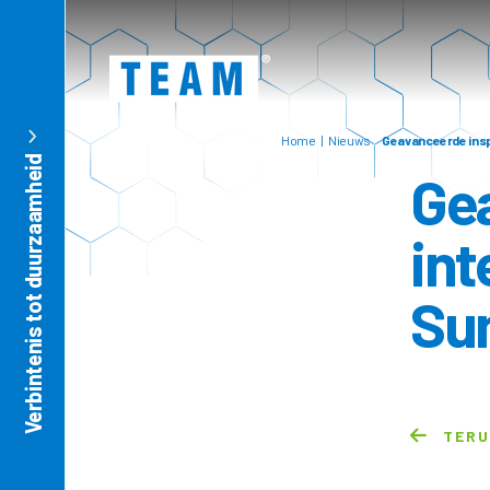
Home
|
Nieuws
Geavanceerde insp
Verbintenis tot duurzaamheid
id
Gea
int
Su
TER