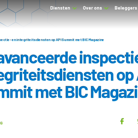
Diensten
Over ons
Beleggers
ectie- en integriteitsdiensten op API Summit met BIC Magazine
vanceerde inspecti
egriteitsdiensten op
mmit met BIC Magaz
UG