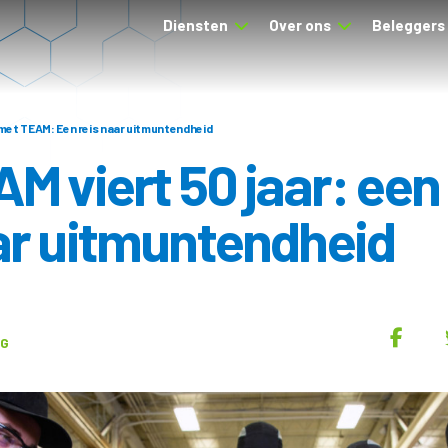
Diensten
Over ons
Beleggers
r met TEAM: Een reis naar uitmuntendheid
M viert 50 jaar: een 
ar uitmuntendheid
UG