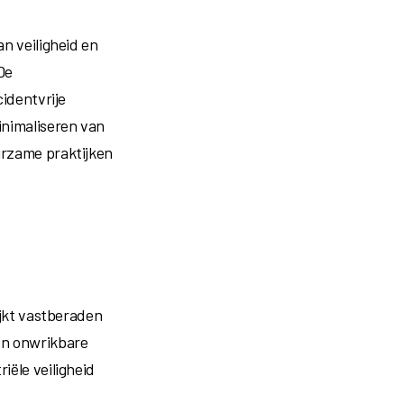
an veiligheid en
De
cidentvrije
inimaliseren van
urzame praktijken
ijkt vastberaden
een onwrikbare
iële veiligheid