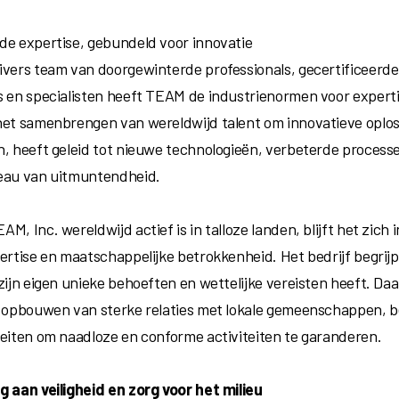
de expertise, gebundeld voor innovatie
ivers team van doorgewinterde professionals, gecertificeerde
s en specialisten heeft TEAM de industrienormen voor expert
het samenbrengen van wereldwijd talent om innovatieve oplos
n, heeft geleid tot nieuwe technologieën, verbeterde process
eau van uitmuntendheid.
M, Inc. wereldwijd actief is in talloze landen, blijft het zich 
ertise en maatschappelijke betrokkenheid. Het bedrijf begrijpt
 zijn eigen unieke behoeften en wettelijke vereisten heeft. Da
t opbouwen van sterke relaties met lokale gemeenschappen,
teiten om naadloze en conforme activiteiten te garanderen.
g aan veiligheid en zorg voor het milieu