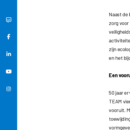
Naast de b
zorg voor 
veiligheid
activitei
zijn ecol
en het bij
Een vooru
50 jaar e
TEAM viert
vooruit. 
toewijding
vormgeve