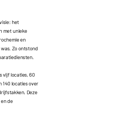
visie: het
ën met unieke
trochemie en
k was. Zo ontstond
paratiediensten.
 vijf locaties, 60
n 140 locaties over
drijfstakken. Deze
 en de