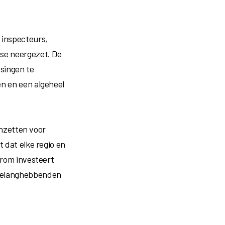
 inspecteurs,
ise neergezet. De
singen te
en en een algeheel
inzetten voor
 dat elke regio en
arom investeert
 belanghebbenden