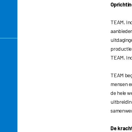
Oprichtin
TEAM, Inc.
aanbieden
uitdaging
productie
TEAM, Inc
TEAM bego
mensen en 
de hele w
uitbreidi
samenwerk
De krach