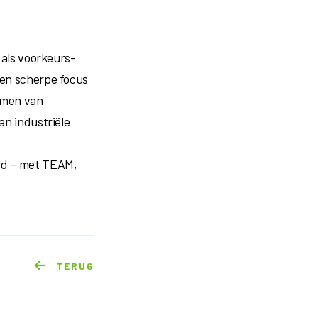
n als voorkeurs­
een scherpe focus
rmen van
an industriële
eld – met TEAM,
TERUG