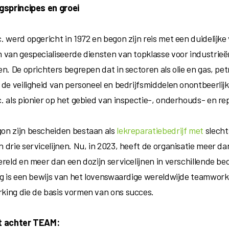
gsprincipes en groei
 werd opgericht in 1972 en begon zijn reis met een duidelijke 
 van gespecialiseerde diensten van topklasse voor industrie
en. De oprichters begrepen dat in sectoren als olie en gas, pe
 de veiligheid van personeel en bedrijfsmiddelen onontbeerlij
. als pionier op het gebied van inspectie-, onderhouds- en re
n zijn bescheiden bestaan als
lekreparatiebedrijf met
slechts
drie servicelijnen. Nu, in 2023, heeft de organisatie meer da
ereld en meer dan een dozijn servicelijnen in verschillende be
ng is een bewijs van het lovenswaardige wereldwijde teamwork
ing die de basis vormen van ons succes.
t achter TEAM: