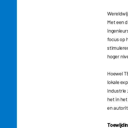
Wereldwij
Met een d
ingenieur
focus op 
stimulere
hoger niv
Hoewel TEA
lokale exp
industrie
het in he
en autori
Toewijdin