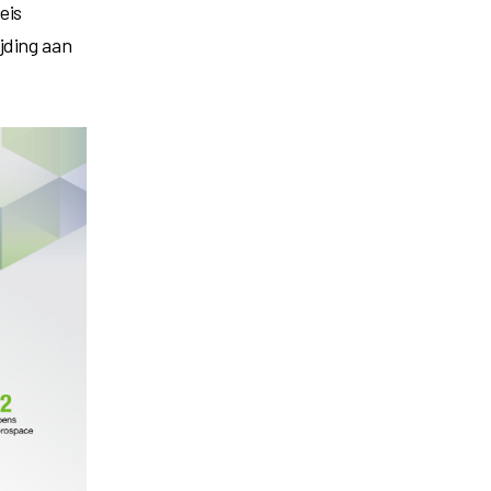
eis
jding aan