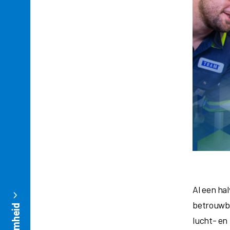
Al een ha
betrouwba
lucht- en