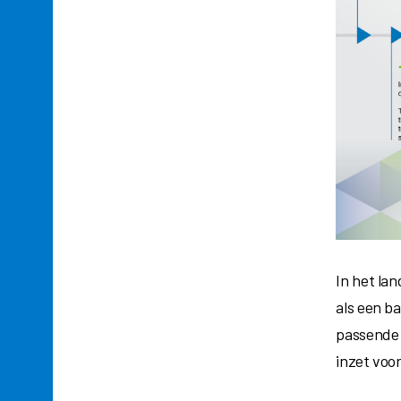
In het la
als een ba
passende g
inzet voo