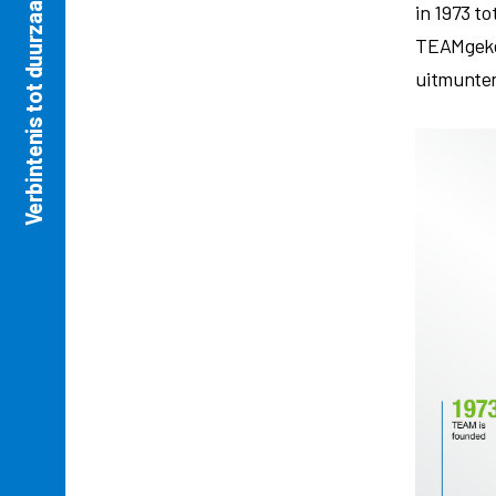
Verbintenis tot duurzaamheid
in 1973 to
TEAMgeken
uitmunte