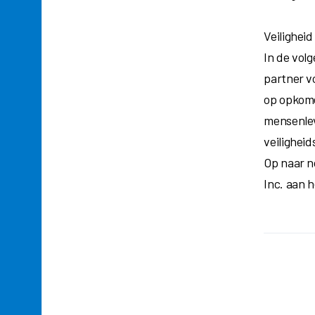
Veiligheid
In de volg
partner v
op opkome
mensenleve
veilighei
Op naar n
Inc. aan h