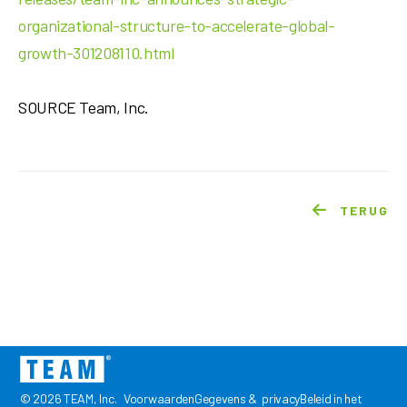
organizational-structure-to-accelerate-global-
growth-301208110.html
SOURCE Team, Inc.
TERUG
© 2026 TEAM, Inc.
VoorwaardenGegevens &
privacyBeleid
in het