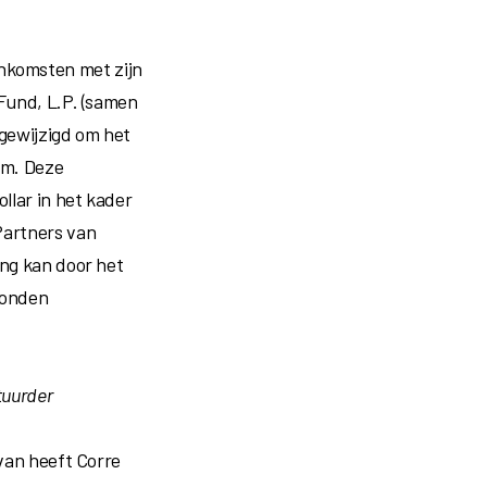
nkomsten met zijn
 Fund, L.P. (samen
 gewijzigd om het
 om. Deze
llar in het kader
Partners van
ing kan door het
bonden
tuurder
rvan heeft Corre