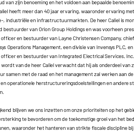
d van zijn benoeming en het voldoen aan bepaalde benoemi
aliel heeft meer dan 40 jaar ervaring, waaronder ervaring me
e-, industriële en infrastructuurmarkten. De heer Caliel is mo
d bestuurder van Orion Group Holdings en was voorheen presi
 officer en bestuurder van Layne Christensen Company, chief
sys Operations Management, een divisie van Invensys PLC, en 
officer en bestuurder van Integrated Electrical Services, Inc.
ordt van de heer Caliel verwacht dat hij als onderdeel van zij
ur samen met de raad en het management zal werken aan de
e en operationele herstructureringsdoelstellingen en andere s
en.
ijkend blijven we ons inzetten om onze prioriteiten op het geb
ersterking te bevorderen om de toekomstige groei van het bedr
nen, waaronder het hanteren van strikte fiscale discipline bij