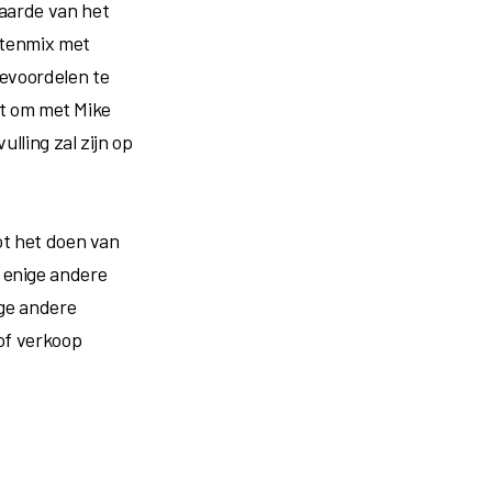
aarde van het
nstenmix met
evoordelen te
uit om met Mike
lling zal zijn op
ot het doen van
 enige andere
ige andere
 of verkoop