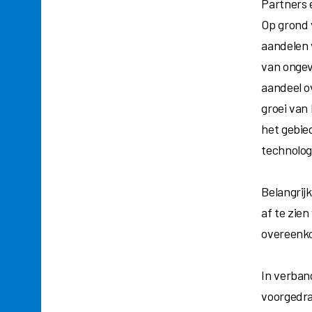
Partners e
Op grond 
aandelen
van ongev
aandeel o
groei van
het gebie
technolog
Belangrij
af te zie
overeenko
In verban
voorgedra