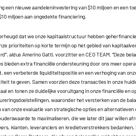
ng een nieuwe aandeleninvestering
van $10 miljoen
en een to
$10 miljoen
aan ongedekte financiering.
verheugd dat we onze kapitaalstructuur hebben geherfinanci
nze prioriteiten op korte termijn op het gebied van kapitaalv
erd", aldus
Amerino Gatti
, voorzitter en CEO TEAM. "Deze bela
es bieden extra financiële ondersteuning door ons meer opera
eit, een verbeterde liquiditeitspositie en een verhoging van on
iteit te geven. Samen voorzien deze transacties in onze huid
aal en tonen ze duidelijke vooruitgang in onze financiële en o
ureringsdoelstellingen, waaronder het versterken van de bala
n van onze evaluatie van strategische opties en alternatieven
uderswaarde te maximaliseren, die we later dit jaar willen afr
rs, klanten, leveranciers en kredietverstrekkers bedanken, i