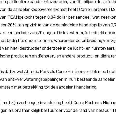
en particuliere aandeleninvestering van 10 miljoen dollar in h
van de aandelenkoopovereenkomst heeft Corre Partners 11.
 van TEAMgekocht tegen
0
,84
dollar
per aandeel, wat neerko
eer 20% ten opzichte van de gemiddelde handelsprijs van
0,7
ver een periode van 20 dagen. De investering is bedoeld om d
 het bedrijf te ondersteunen, waaronder de uitbreiding van zij
d van niet-destructief onderzoek in de lucht- en ruimtevaart, 
ische producten en diensten, en andere product- en dienste
k is dat zowel Atlantic Park als Corre Partners er ook mee h
n van anti-verwateringsbepalingen in hun bestaande aandelen
msten met betrekking tot de aandelenfinanciering.
d met zijn verhoogde investering heeft Corre Partners
Michael
gen als onafhankelijk bestuurder voor de raad van bestuur 