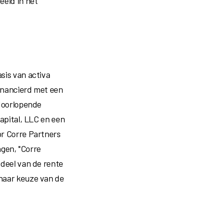
eeld in het
sis van activa
inancierd met een
 doorlopende
apital, LLC en een
r Corre Partners
gen, "Corre
deel van de rente
 naar keuze van de