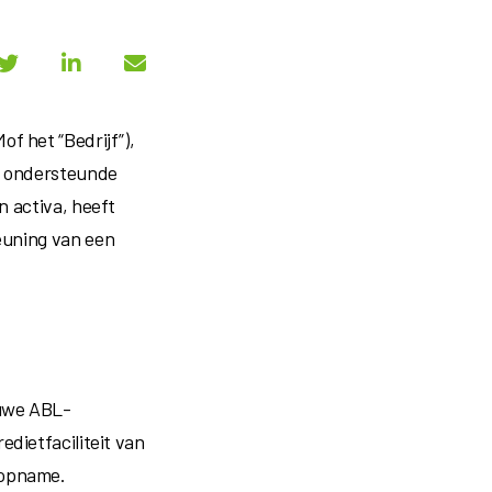
f het “Bedrijf”),
l ondersteunde
n activa, heeft
euning van een
uwe ABL-
edietfaciliteit
van
 opname.