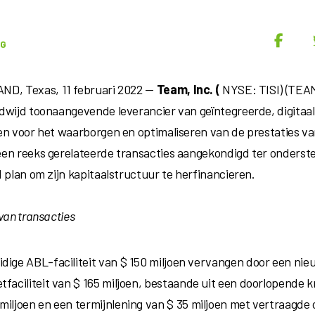
UG
ND, Texas
,
11 februari 2022
—
Team, Inc. (
NYSE: TISI) (TEAMo
dwijd toonaangevende leverancier van geïntegreerde, digitaa
en voor het waarborgen en optimaliseren van de prestaties va
en reeks gerelateerde transacties aangekondigd ter onderst
 plan om zijn kapitaalstructuur te herfinancieren.
van transacties
idige ABL-faciliteit
van $ 150 miljoen
vervangen door een nie
tfaciliteit
van $ 165 miljoen
, bestaande uit een doorlopende kr
 miljoen
en een termijnlening
van $ 35 miljoen
met vertraagde