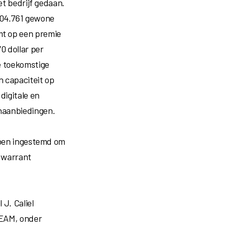
et bedrijf gedaan.
904.761 gewone
mt op een premie
0 dollar
per
e toekomstige
n capaciteit op
digitale en
naanbiedingen.
ebben ingestemd om
 warrant
 J. Caliel
TEAM, onder