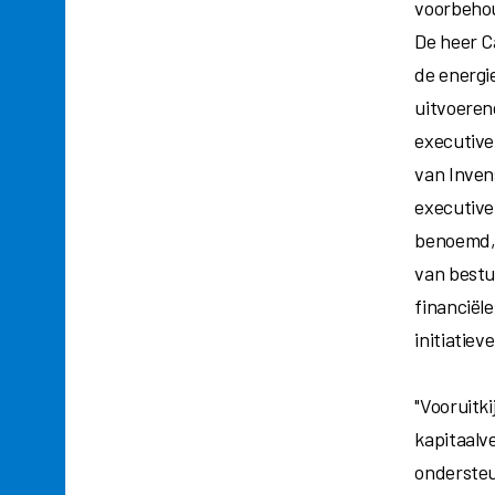
voorbehou
De heer C
de energi
uitvoeren
executive
van Inven
executive 
benoemd, w
van bestu
financiël
initiatiev
"Vooruitk
kapitaalv
ondersteu