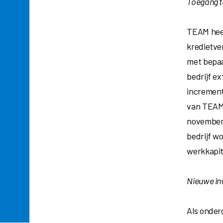
Toegang t
TEAM heef
kredietve
met bepaa
bedrijf ex
incremente
van TEAMu
november 
bedrijf 
werkkapit
Nieuwe in
Als onderd