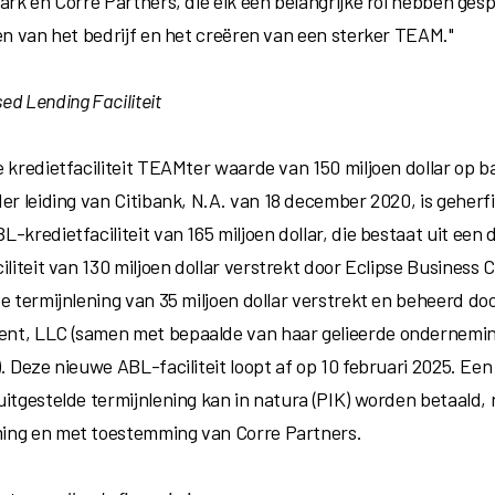
ark en Corre Partners, die elk een belangrijke rol hebben gesp
ren van het bedrijf en het creëren van een sterker TEAM."
ed Lending Faciliteit
e kredietfaciliteit TEAMter waarde van
150 miljoen dollar
op ba
er leiding van Citibank, N.A. van
18 december 2020,
is geherf
L-kredietfaciliteit
van 165 miljoen dollar
, die bestaat uit een
iliteit
van 130 miljoen dollar
verstrekt door Eclipse Business C
de termijnlening
van 35 miljoen dollar
verstrekt en beheerd doo
t, LLC (samen met bepaalde van haar gelieerde ondernemin
. Deze nieuwe ABL-faciliteit loopt af op
10 februari
2025. Een 
uitgestelde termijnlening kan in natura (PIK) worden betaald,
ng en met toestemming van Corre Partners.