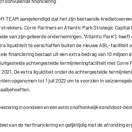
ot aanvullende financiering
t TEAM aangekondigd dat het zijn bestaande kredietoveree
rstrekkers, Corre Partners en Atlantic Park Strategic Capital
lde van zijn gelieerde ondernemingen, "Atlantic Park"), heeft
tra liquiditeit te verschaffen buiten de nieuwe ABL-faciliteit
le financiering bestaat uit een extra bedrag van 10 miljoen do
itgestelde achtergestelde termijnleningfaciliteit met Corre 
2021. De extra liquiditeit onder de achtergestelde termijnlen
worden opgenomen tot
1 juli 2022
om te voorzien in seizoensge
aalbehoeften.
vestering in aandelen en een extra onafhankelijk kandidaat-bes
eel van de herfinanciering en gelijktijdig met de afronding e