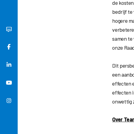
de kosten
bedrijf t
hogere ma
verbeteren
samen te 
onze Raad
Dit persb
een aanbo
effecten 
effecten 
onwettig z
Over Team