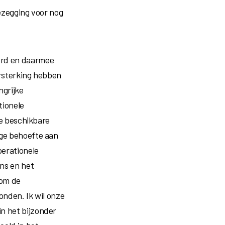
ezegging voor nog
erd en daarmee
ersterking hebben
ngrijke
tionele
ze beschikbare
ige behoefte aan
perationele
ns en het
 om de
onden. Ik wil onze
n het bijzonder