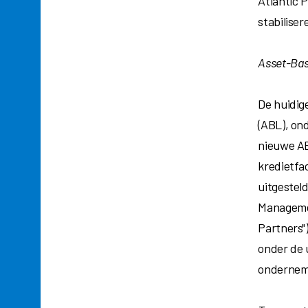
Atlantic P
stabilise
Asset-Bas
De huidig
(ABL), ond
nieuwe AB
kredietfac
uitgestel
Managemen
Partners")
onder de 
ondernemi