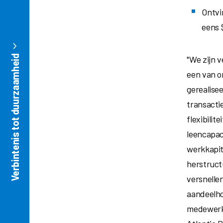
Ontvi
eens
Verbintenis tot duurzaamheid
"We zijn 
een van o
gerealise
transacti
flexibilit
leencapac
werkkapit
herstruct
versnelle
aandeelho
medewerke