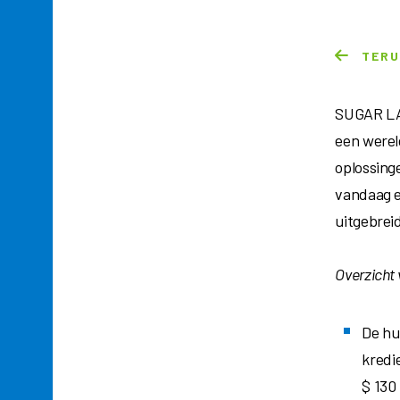
TER
SUGAR LA
een werel
oplossing
vandaag e
uitgebreid
Overzicht 
De hu
kredie
$ 130