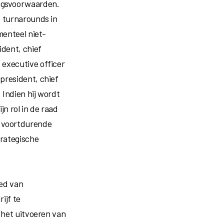
ngsvoorwaarden.
t turnarounds in
menteel niet-
dent, chief
 executive officer
president, chief
 Indien hij wordt
n rol in de raad
 voortdurende
trategische
ied van
ijf te
 het uitvoeren van