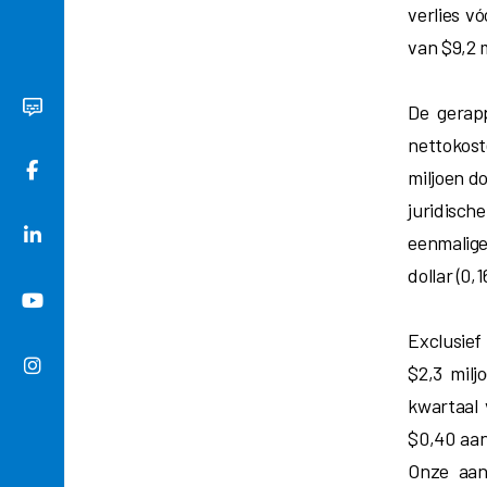
verlies v
van $9,2 
De gerap
nettokost
miljoen d
juridisch
eenmalige
dollar (0,
Exclusief
$2,3 milj
kwartaal 
$0,40 aan
Onze aan