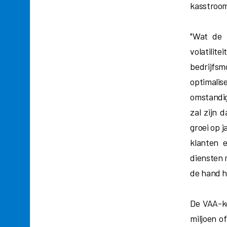
kasstroom
"Wat de 
volatilit
bedrijfsm
optimali
omstandig
zal zijn 
groei op 
klanten 
diensten 
de hand h
De VAA-ko
miljoen o