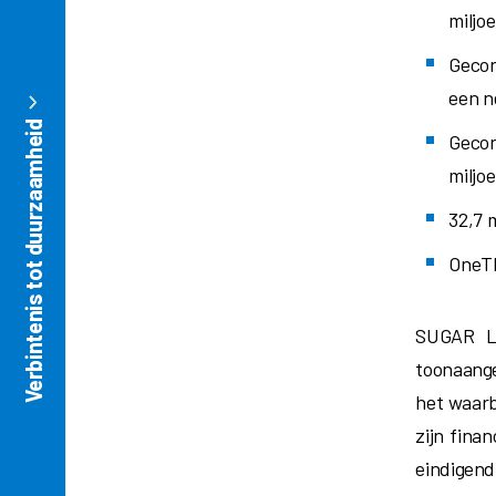
miljo
Gecon
een n
Verbintenis tot duurzaamheid
Gecon
miljoe
32,7 
OneTE
SUGAR L
toonaange
het waarb
zijn fina
eindigend