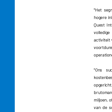
"Het seg
hogere in
Quest In
volledig
activitei
voortdur
operatione
"Ons suc
kostenbes
opgericht
brutomar
miljoen, 
van de sc