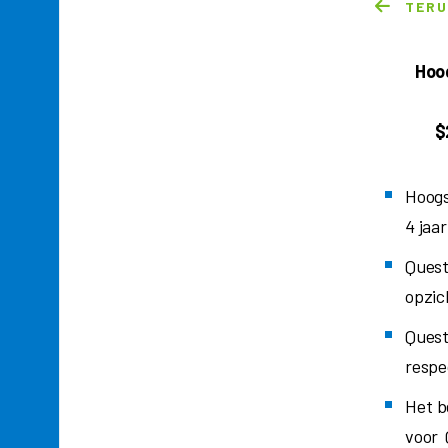
TER
Hoog
$
Hoogs
4 jaa
Quest
opzic
Ques
respec
Het b
voor 