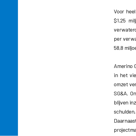
Voor heel
$1,25 mil
verwaterd
per verwa
58,8 miljo
Amerino G
in het vi
omzet ver
SG&A. Onz
blijven i
schulden,
Daarnaast
projectma