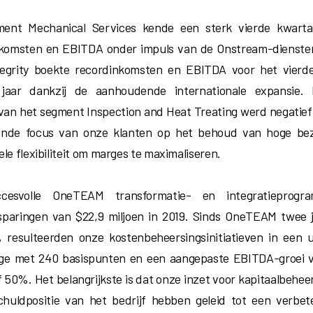
ment Mechanical Services kende een sterk vierde kwarta
komsten en EBITDA onder impuls van de Onstream-diensten
tegrity boekte recordinkomsten en EBITDA voor het vierd
e jaar dankzij de aanhoudende internationale expansie.
t van het segment Inspection and Heat Treating werd negatief
ende focus van onze klanten op het behoud van hoge bez
le flexibiliteit om marges te maximaliseren.
cesvolle OneTEAM transformatie- en integratieprogr
paringen van $22,9 miljoen in 2019. Sinds OneTEAM twee 
, resulteerden onze kostenbeheersingsinitiatieven in een 
ge met 240 basispunten en een aangepaste EBITDA-groei 
of 50%. Het belangrijkste is dat onze inzet voor kapitaalbehe
huldpositie van het bedrijf hebben geleid tot een verbete