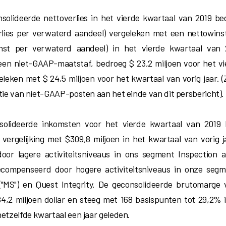
solideerde nettoverlies in het vierde kwartaal van 2019 be
rlies per verwaterd aandeel) vergeleken met een nettowins
inst per verwaterd aandeel) in het vierde kwartaal van
en niet-GAAP-maatstaf, bedroeg $ 23,2 miljoen voor het vi
eleken met $ 24,5 miljoen voor het kwartaal van vorig jaar. (
atie van niet-GAAP-posten aan het einde van dit persbericht).
solideerde inkomsten voor het vierde kwartaal van 2019
n vergelijking met $309,8 miljoen in het kwartaal van vorig 
oor lagere activiteitsniveaus in ons segment Inspection 
gecompenseerd door hogere activiteitsniveaus in onze seg
("MS") en Quest Integrity. De geconsolideerde brutomarge 
4,2 miljoen dollar en steeg met 168 basispunten tot 29,2% i
hetzelfde kwartaal een jaar geleden.