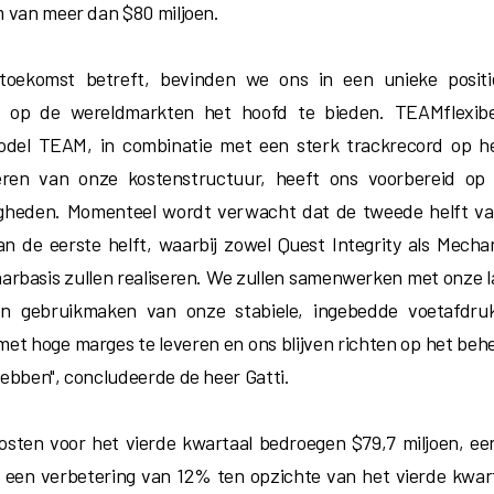
 van meer dan $80 miljoen.
toekomst betreft, bevinden we ons in een unieke posit
eit op de wereldmarkten het hoofd te bieden. TEAMflexib
odel TEAM, in combinatie met een sterk trackrecord op h
seren van onze kostenstructuur, heeft ons voorbereid o
heden. Momenteel wordt verwacht dat de tweede helft van
dan de eerste helft, waarbij zowel Quest Integrity als Mecha
jaarbasis zullen realiseren. We zullen samenwerken met onze l
en gebruikmaken van onze stabiele, ingebedde voetafdru
met hoge marges te leveren en ons blijven richten op het beh
ebben", concludeerde de heer Gatti.
sten voor het vierde kwartaal bedroegen $79,7 miljoen, ee
f een verbetering van 12% ten opzichte van het vierde kwar