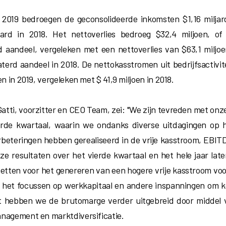
 2019 bedroegen de geconsolideerde inkomsten $1,16 miljar
jard in 2018. Het nettoverlies bedroeg $32,4 miljoen, of 
 aandeel, vergeleken met een nettoverlies van $63,1 miljoen
terd aandeel in 2018. De nettokasstromen uit bedrijfsactivi
en in 2019, vergeleken met $ 41,9 miljoen in 2018.
atti, voorzitter en CEO Team, zei: "We zijn tevreden met onze
erde kwartaal, waarin we ondanks diverse uitdagingen op 
beteringen hebben gerealiseerd in de vrije kasstroom, EBI
e resultaten over het vierde kwartaal en het hele jaar lat
nzetten voor het genereren van een hogere vrije kasstroom voo
 het focussen op werkkapitaal en andere inspanningen om k
 hebben we de brutomarge verder uitgebreid door middel va
nagement en marktdiversificatie.