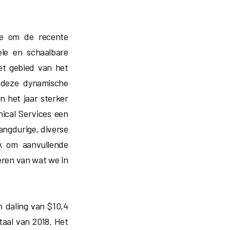
ie om de recente
ele en schaalbare
et gebied van het
p deze dynamische
 het jaar sterker
nical Services een
angdurige, diverse
k om aanvullende
eren van wat we in
n daling van $10,4
taal van 2018. Het