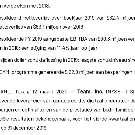
en vergeleken met 2018.
solideerd nettoverlies over boekjaar 2019 van $32,4 miljo
ettoverlies van $63,1 miljoen over 2018
solideerde FY 2019 aangepaste EBITDA van $80,3 miljoen ve
n in 2018; een stijging van 11,4% jaar-op-jaar
miljoen dollar schuldaflossing in 2019; laagste schuldniveau si
AM-programma genereerde $ 22,9 miljoen aan besparingen i
AND, Texas, 12 maart 2020 —
Team, Inc.
(NYSE: TISI)
vende leverancier van geïntegreerde, digitaal ondersteund
orgen en optimaliseren van de prestaties van bedrijfsmidde
nciële resultaten bekendgemaakt voor het vierde kwartaal en 
 op 31 december 2019.