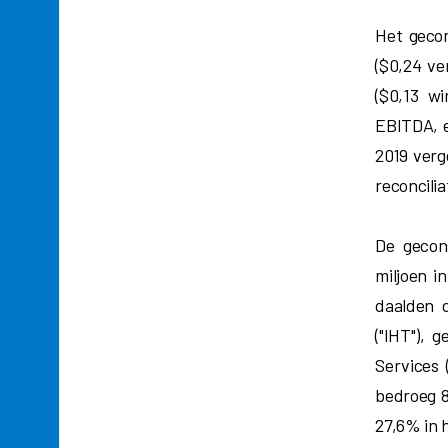
Het gecon
($0,24 ve
($0,13 w
EBITDA, e
2019 verg
reconcili
De gecon
miljoen i
daalden d
("IHT"), 
Services 
bedroeg 8
27,6% in 