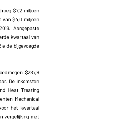
droeg $7,2 miljoen
t van $4,0 miljoen
 2018. Aangepaste
erde kwartaal van
Zie de bijgevoegde
 bedroegen $287,8
jaar. De inkomsten
and Heat Treating
menten Mechanical
voor het kwartaal
n vergelijking met