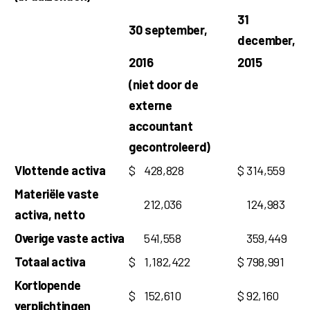
31
30 september,
december,
2016
2015
(niet door de
externe
accountant
gecontroleerd)
Vlottende activa
$
428,828
$
314,559
Materiële vaste
212,036
124,983
activa, netto
Overige vaste activa
541,558
359,449
Totaal activa
$
1,182,422
$
798,991
Kortlopende
$
152,610
$
92,160
verplichtingen