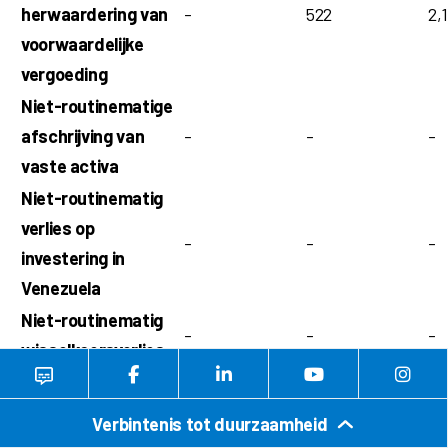
herwaardering van
-
522
2,
voorwaardelijke
vergoeding
Niet-routinematige
afschrijving van
-
-
-
vaste activa
Niet-routinematig
verlies op
-
-
-
investering in
Venezuela
Niet-routinematig
-
-
-
wisselkoersverlies
Belastingeffect van
(2,225
)
(1,301
)
(8
aanpassingen*
Verbintenis tot duurzaamheid
Aangepast