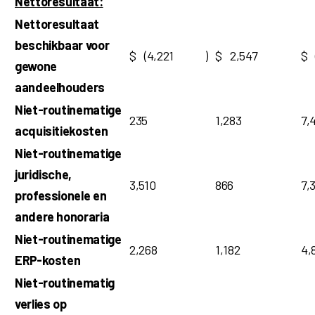
Nettoresultaat:
Nettoresultaat
beschikbaar voor
$
(4,221
)
$
2,547
$
gewone
aandeelhouders
Niet-routinematige
235
1,283
7,
acquisitiekosten
Niet-routinematige
juridische,
3,510
866
7,
professionele en
andere honoraria
Niet-routinematige
2,268
1,182
4,
ERP-kosten
Niet-routinematig
verlies op