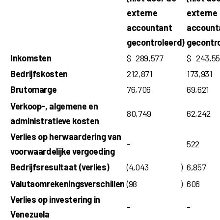
externe
externe
accountant
account
gecontroleerd)
gecontro
Inkomsten
$
289,577
$
243,5
Bedrijfskosten
212,871
173,931
Brutomarge
76,706
69,621
Verkoop-, algemene en
80,749
62,242
administratieve kosten
Verlies op herwaardering van
-
522
voorwaardelijke vergoeding
Bedrijfsresultaat (verlies)
(4,043
)
6,857
Valutaomrekeningsverschillen
(98
)
606
Verlies op investering in
-
-
Venezuela