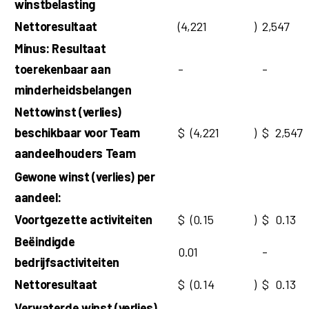
winstbelasting
Nettoresultaat
(4,221
)
2,547
Minus: Resultaat
toerekenbaar aan
-
-
minderheidsbelangen
Nettowinst (verlies)
beschikbaar voor Team
$
(4,221
)
$
2,547
aandeelhouders Team
Gewone winst (verlies) per
aandeel:
Voortgezette activiteiten
$
(0.15
)
$
0.13
Beëindigde
0.01
-
bedrijfsactiviteiten
Nettoresultaat
$
(0.14
)
$
0.13
Verwaterde winst (verlies)