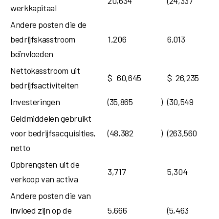
20,634
(24,337
werkkapitaal
Andere posten die de
bedrijfskasstroom
1,206
6,013
beïnvloeden
Nettokasstroom uit
$
60,645
$
26,235
bedrijfsactiviteiten
Investeringen
(35,865
)
(30,549
Geldmiddelen gebruikt
voor bedrijfsacquisities,
(48,382
)
(263,560
netto
Opbrengsten uit de
3,717
5,304
verkoop van activa
Andere posten die van
invloed zijn op de
5,666
(5,463