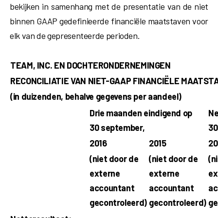
bekijken in samenhang met de presentatie van de niet
binnen GAAP gedefinieerde financiële maatstaven voor
elk van de gepresenteerde perioden.
TEAM, INC. EN DOCHTERONDERNEMINGEN
RECONCILIATIE VAN NIET-GAAP FINANCIËLE MAATST
(in duizenden, behalve gegevens per aandeel)
Drie maanden eindigend op
Ne
30 september,
30
2016
2015
20
(niet door de
(niet door de
(n
externe
externe
ex
accountant
accountant
ac
gecontroleerd)
gecontroleerd)
ge