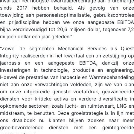
kwartaal het hoogste kwartaalpercentage aan brutomarge
sinds 2017 hebben behaald. Als gevolg van onze
toewijding aan personeelsoptimalisatie, gebruikscontroles
en prijsdiscipline hebben we onze aangepaste EBITDA
bijna verdrievoudigd tot 20,6 miljoen dollar, tegenover 7,2
miljoen dollar een jaar geleden."
"Zowel de segmenten Mechanical Services als Quest
Integrity realiseerden in het kwartaal een omzetstijging op
jaarbasis en een aangepaste EBITDA, dankzij onze
investeringen in technologie, productie en engineering.
Hoewel de prestaties van Inspectie en Warmtebehandeling
niet aan onze verwachtingen voldeden, zijn we van plan
om onze uitgebreide geneste voetafdruk, geavanceerde
diensten voor kritieke activa en verdere diversificatie in
opkomende sectoren, zoals lucht- en ruimtevaart, LNG en
midstream, te benutten. Deze groeistrategie is in lijn met
ons draaiboek nu klanten blijven zoeken naar meer
groeibevorderende diensten met een geïntegreerde