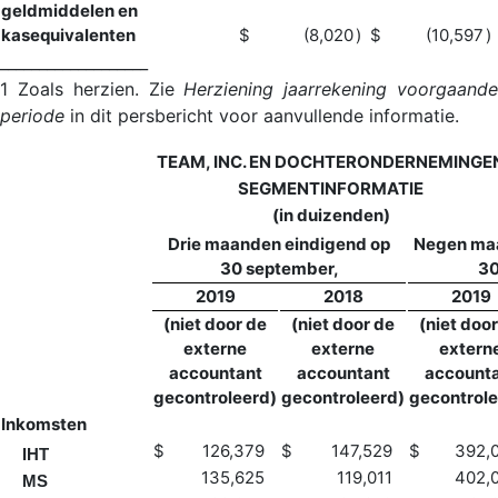
geldmiddelen en
kasequivalenten
$
(8,020
)
$
(10,597
)
___________________
1 Zoals herzien. Zie
Herziening jaarrekening voorgaand
periode
in dit persbericht voor aanvullende informatie.
TEAM, INC. EN DOCHTERONDERNEMINGE
SEGMENTINFORMATIE
(in duizenden)
Drie maanden eindigend op
Negen maa
30 september,
30
2019
2018
2019
(niet door de
(niet door de
(niet doo
externe
externe
extern
accountant
accountant
account
gecontroleerd)
gecontroleerd)
gecontrole
Inkomsten
$
126,379
$
147,529
$
392,
IHT
135,625
119,011
402,
MS