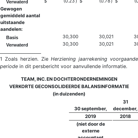
$
(0.23
)
$
(0.78
)
$
(
Verwaterd
Gewogen
gemiddeld aantal
uitstaande
aandelen:
30,300
30,021
3
Basis
30,300
30,021
3
Verwaterd
___________________
1 Zoals herzien. Zie
Herziening jaarrekening voorgaand
periode
in dit persbericht voor aanvullende informatie.
TEAM, INC. EN DOCHTERONDERNEMINGEN
VERKORTE GECONSOLIDEERDE BALANSINFORMATIE
(in duizenden)
31
30 september,
december,
2019
2018
(niet door de
externe
accountant