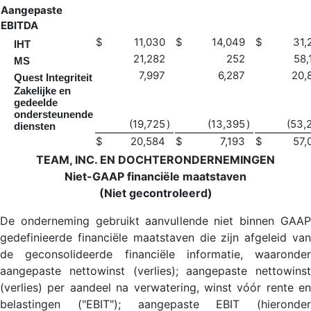
Aangepaste
EBITDA
$
11,030
$
14,049
$
31,
IHT
21,282
252
58,
MS
7,997
6,287
20,
Quest Integriteit
Zakelijke en
gedeelde
ondersteunende
(19,725
)
(13,395
)
(53,
diensten
$
20,584
$
7,193
$
57,
TEAM, INC. EN DOCHTERONDERNEMINGEN
Niet-GAAP financiële maatstaven
(Niet gecontroleerd)
De onderneming gebruikt aanvullende niet binnen GAAP
gedefinieerde financiële maatstaven die zijn afgeleid van
de geconsolideerde financiële informatie, waaronder
aangepaste nettowinst (verlies); aangepaste nettowinst
(verlies) per aandeel na verwatering, winst vóór rente en
belastingen ("EBIT"); aangepaste EBIT (hieronder