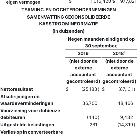
$
1,015,420
$
977,821
eigen vermogen
TEAM INC. EN DOCHTERONDERNEMINGEN
SAMENVATTING GECONSOLIDEERDE
KASSTROOMINFORMATIE
(in duizenden)
Negen maanden eindigend op
30 september,
1
2019
2018
(niet door de
(niet door de
externe
externe
accountant
accountant
gecontroleerd)
gecontroleerd)
Nettoresultaat
$
(25,183
)
$
(67,131
)
Afschrijvingen en
waardeverminderingen
36,700
48,466
Voorziening voor dubieuze
debiteuren
(440
)
9,432
Uitgestelde belastingen
261
(14,319
)
Verlies op in converteerbare