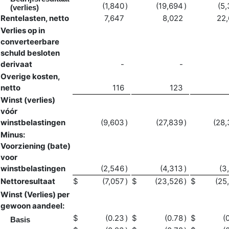
(1,840
)
(19,694
)
(5
(verlies)
Rentelasten, netto
7,647
8,022
22
Verlies op in
converteerbare
schuld besloten
derivaat
-
-
Overige kosten,
netto
116
123
Winst (verlies)
vóór
winstbelastingen
(9,603
)
(27,839
)
(28
Minus:
Voorziening (bate)
voor
winstbelastingen
(2,546
)
(4,313
)
(3
Nettoresultaat
$
(7,057
)
$
(23,526
)
$
(25
Winst (Verlies) per
gewoon aandeel:
$
(0.23
)
$
(0.78
)
$
(
Basis