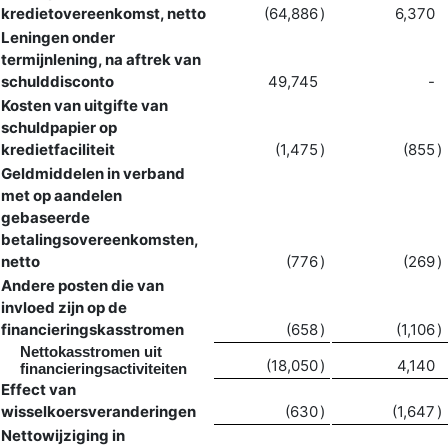
kredietovereenkomst, netto
(64,886
)
6,370
Leningen onder
termijnlening, na aftrek van
schulddisconto
49,745
-
Kosten van uitgifte van
schuldpapier op
kredietfaciliteit
(1,475
)
(855
)
Geldmiddelen in verband
met op aandelen
gebaseerde
betalingsovereenkomsten,
netto
(776
)
(269
)
Andere posten die van
invloed zijn op de
financieringskasstromen
(658
)
(1,106
)
Nettokasstromen uit
(18,050
)
4,140
financieringsactiviteiten
Effect van
wisselkoersveranderingen
(630
)
(1,647
)
Nettowijziging in