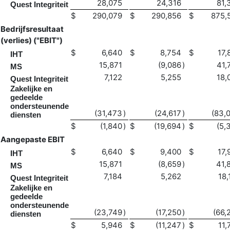
28,075
24,316
81,
Quest Integriteit
$
290,079
$
290,856
$
875,
Bedrijfsresultaat
(verlies) ("EBIT")
$
6,640
$
8,754
$
17,
IHT
15,871
(9,086
)
41,
MS
7,122
5,255
18,
Quest Integriteit
Zakelijke en
gedeelde
ondersteunende
(31,473
)
(24,617
)
(83,
diensten
$
(1,840
)
$
(19,694
)
$
(5,
Aangepaste EBIT
$
6,640
$
9,400
$
17,
IHT
15,871
(8,659
)
41,
MS
7,184
5,262
18,
Quest Integriteit
Zakelijke en
gedeelde
ondersteunende
(23,749
)
(17,250
)
(66,
diensten
$
5,946
$
(11,247
)
$
11,