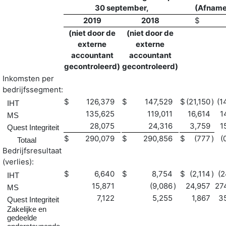
30 september,
(Afname
2019
2018
$
(niet door de
(niet door de
externe
externe
accountant
accountant
gecontroleerd)
gecontroleerd)
Inkomsten per
bedrijfssegment:
$
126,379
$
147,529
$
(21,150
)
(1
IHT
135,625
119,011
16,614
1
MS
28,075
24,316
3,759
1
Quest Integriteit
$
290,079
$
290,856
$
(777
)
(
Totaal
Bedrijfsresultaat
(verlies):
$
6,640
$
8,754
$
(2,114
)
(2
IHT
15,871
(9,086
)
24,957
27
MS
7,122
5,255
1,867
3
Quest Integriteit
Zakelijke en
gedeelde