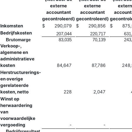
externe
externe
exter
accountant
accountant
account
gecontroleerd)
gecontroleerd)
gecontrol
Inkomsten
$
290,079
$
290,856
$
875
Bedrijfskosten
207,044
220,717
631
Brutomarge
83,035
70,139
243
Verkoop-,
algemene en
administratieve
kosten
84,647
87,786
248,
Herstructurerings-
en overige
gerelateerde
kosten, netto
228
2,047
Winst op
herwaardering
van
voorwaardelijke
vergoeding
-
-
Bedrijfsresultaat