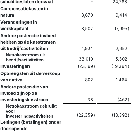
schuld besloten derivaat
-
24,783
Compensatiekosten in
natura
8,670
9,414
Veranderingen in
werkkapitaal
8,507
(7,995
)
Andere posten die invloed
hebben op de kasstromen
uit bedrijfsactiviteiten
4,504
2,652
Nettokasstroom uit
33,019
5,302
bedrijfsactiviteiten
Investeringen
(23,199
)
(19,394
)
Opbrengsten uit de verkoop
van activa
802
1,464
Andere posten die van
invloed zijn op de
investeringskasstroom
38
(462
)
Nettokasstroom gebruikt
voor
(22,359
)
(18,392
)
investeringsactiviteiten
Leningen (betalingen) onder
doorlopende