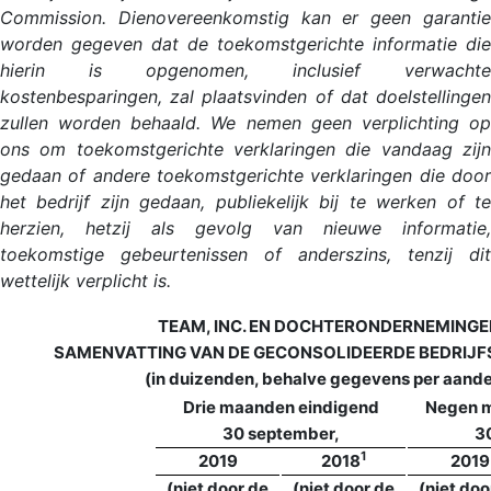
Commission. Dienovereenkomstig kan er geen garantie
worden gegeven dat de toekomstgerichte informatie die
hierin is opgenomen, inclusief verwachte
kostenbesparingen, zal plaatsvinden of dat doelstellingen
zullen worden behaald. We nemen geen verplichting op
ons om toekomstgerichte verklaringen die vandaag zijn
gedaan of andere toekomstgerichte verklaringen die door
het bedrijf zijn gedaan, publiekelijk bij te werken of te
herzien, hetzij als gevolg van nieuwe informatie,
toekomstige gebeurtenissen of anderszins, tenzij dit
wettelijk verplicht is.
TEAM, INC. EN DOCHTERONDERNEMINGE
SAMENVATTING VAN DE GECONSOLIDEERDE BEDRIJ
(in duizenden, behalve gegevens per aande
Drie maanden eindigend
Negen m
30 september,
3
1
2019
2018
2019
(niet door de
(niet door de
(niet doo