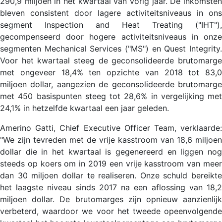
290,9 miljoen in het kwartaal van vorig jaar. De inkomsten
bleven consistent door lagere activiteitsniveaus in ons
segment Inspection and Heat Treating ("IHT"),
gecompenseerd door hogere activiteitsniveaus in onze
segmenten Mechanical Services ("MS") en Quest Integrity.
Voor het kwartaal steeg de geconsolideerde brutomarge
met ongeveer 18,4% ten opzichte van 2018 tot 83,0
miljoen dollar, aangezien de geconsolideerde brutomarge
met 450 basispunten steeg tot 28,6% in vergelijking met
24,1% in hetzelfde kwartaal een jaar geleden.
Amerino Gatti, Chief Executive Officer Team, verklaarde:
"We zijn tevreden met de vrije kasstroom van 18,6 miljoen
dollar die in het kwartaal is gegenereerd en liggen nog
steeds op koers om in 2019 een vrije kasstroom van meer
dan 30 miljoen dollar te realiseren. Onze schuld bereikte
het laagste niveau sinds 2017 na een aflossing van 18,2
miljoen dollar. De brutomarges zijn opnieuw aanzienlijk
verbeterd, waardoor we voor het tweede opeenvolgende