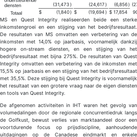
ondersteunende
(31,473
)
(24,617
)
(6,856
)
(2
diensten
$
(1,840
)
$
(19,694
)
$
17,854
9
Totaal
MS en Quest Integrity realiseerden beide een sterke
inkomstengroei en een stijging van het bedrijfsresultaat.
De resultaten van MS omvatten een verbetering van de
inkomsten met 14,0% op jaarbasis, voornamelijk dankzij
hogere on-stream diensten, en een stijging van het
bedrijfsresultaat met bijna 275%. De resultaten van Quest
Integrity omvatten een verbetering van de inkomsten met
15,5% op jaarbasis en een stijging van het bedrijfsresultaat
met 35,5%. Deze stijging bij Quest Integrity is voornamelijk
het resultaat van een grotere vraag naar de eigen diensten
en tools van Quest Integrity.
De afgenomen activiteiten in IHT waren het gevolg van
volumedalingen door de regionale concurrentiedruk langs
de Golfkust, bewust verlies van marktaandeel door een
voortdurende focus op prijsdiscipline, aanhoudende
uitdagingen op de Canadese eindmarkt en enkele