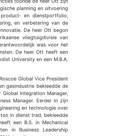
cties toonde de heer Ott zijn
egische planning en uitvoering
product- en dienstportfolio,
nering, en verbetering van de
innovatie. De heer Ott begon
ikaanse vliegtuigdivisie van
verantwoordelijk was voor het
ensten. De heer Ott heeft een
ist University en een M.B.A.
 Roscoe Global Vice President
- en gasindustrie bekleedde de
r Global Integration Manager,
ness Manager. Eerder in zijn
ngineering en technologie over
ton in dienst trad, bekleedde
heeft een B.S. in Mechanical
ten in Business Leadership