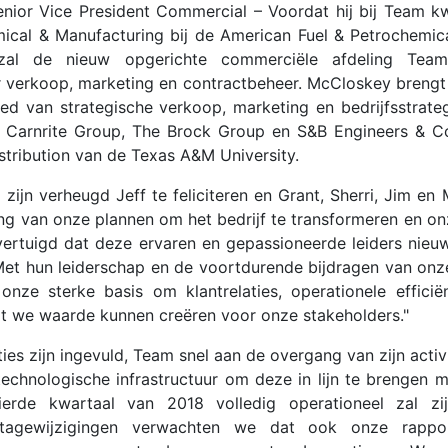
nior Vice President Commercial – Voordat hij bij Team 
ical & Manufacturing bij de American Fuel & Petrochemica
al de nieuw opgerichte commerciële afdeling Teamo
r verkoop, marketing en contractbeheer. McCloskey brengt
d van strategische verkoop, marketing en bedrijfsstrateg
e Carnrite Group, The Brock Group en S&B Engineers & C
Distribution van de Texas A&M University.
 zijn verheugd Jeff te feliciteren en Grant, Sherri, Jim e
ng van onze plannen om het bedrijf te transformeren en o
overtuigd dat deze ervaren en gepassioneerde leiders nieu
 Met hun leiderschap en de voortdurende bijdragen van on
ze sterke basis om klantrelaties, operationele efficiën
dat we waarde kunnen creëren voor onze stakeholders."
es zijn ingevuld, Team snel aan de overgang van zijn activ
echnologische infrastructuur om deze in lijn te brengen m
ierde kwartaal van 2018 volledig operationeel zal zi
rtagewijzigingen verwachten we dat ook onze rappor