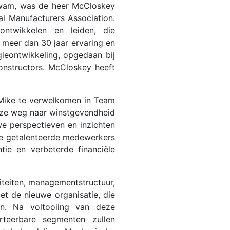
kwam, was de heer McCloskey
l Manufacturers Association.
ntwikkelen en leiden, die
 meer dan 30 jaar ervaring en
ieontwikkeling, opgedaan bij
onstructors. McCloskey heeft
n Mike te verwelkomen in Team
nze weg naar winstgevendheid
we perspectieven en inzichten
ze getalenteerde medewerkers
tie en verbeterde financiële
iteiten, managementstructuur,
et de nieuwe organisatie, die
jn. Na voltooiing van deze
teerbare segmenten zullen