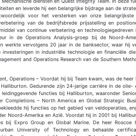
 Mechanische diensten en Quest Integrity Team. In deze fun
teiten en leverde hij een belangrijke bijdrage aan de strat
woordelijk voor het versterken van onze belangrijkste 
verbetering van de bedrijfsbrede prijsstelling en positio
 middel van continue verbetering en technologiegedreven 
nieur in de Operations Analysis-groep bij de Noord-Amer
en werkte vervolgens 20 jaar in de banksector, waar hij 
investeringen in industriële technologie en financiële di
anagement and Operations Research van de Southern Method
ent, Operations – Voordat hij bij Team kwam, was de heer
 Halliburton. Gedurende zijn 24-jarige carrière in de olie
leidinggevende functies bij Halliburton, waaronder Senio
r Completions – North America en Global Strategic Busi
 bekleedde hij functies op het gebied van veldoperaties, e
er Noord-Amerika en Azië. Voordat hij in 2001 bij Hallibur
ties bij Expro Group en Global Marine. De heer Roscoe 
rban University of Technology en behaalde certifica