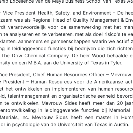
hip Excellence van de Mays Business School van Texas A&
r Vice President Health, Safety, and Environment – De 
rkzaam was als Regional Head of Quality Management & Env
dt verantwoordelijk voor de samenwerking met het man
te analyseren en te verbeteren, met als doel risico's te v
klanten, aannemers en gemeenschappen waarin we actief zi
ng in leidinggevende functies bij bedrijven die zich richt
 The Dow Chemical Company. De heer Wood behaalde een
sity en een M.B.A. aan de University of Texas in Tyler.
 Vice President, Chief Human Resources Officer – Mevrouw
ce President – Human Resources voor de Amerikaanse act
et het ontwikkelen en implementeren van human resources
eid, talentmanagement en organisatorische eenheid bevo
n te ontwikkelen. Mevrouw Sides heeft meer dan 20 jaar
entontwikkeling in leidinggevende functies bij Memoria
 Materials, Inc. Mevrouw Sides heeft een master in Hum
or in psychologie van de Universiteit van Texas in Austin.