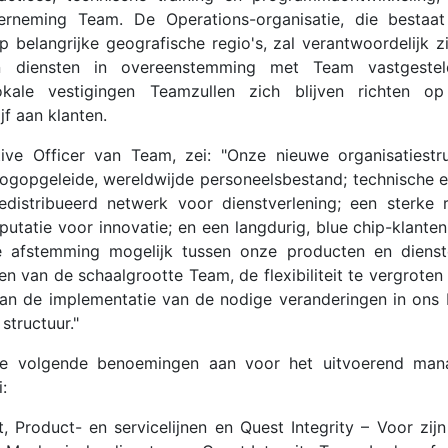
rneming Team. De Operations-organisatie, die bestaat
p belangrijke geografische regio's, zal verantwoordelijk z
n diensten in overeenstemming met Team vastgestel
lokale vestigingen Teamzullen zich blijven richten o
jf aan klanten.
ive Officer van Team, zei: "Onze nieuwe organisatiestr
ogopgeleide, wereldwijde personeelsbestand; technische ex
distribueerd netwerk voor dienstverlening; een sterke 
reputatie voor innovatie; en een langdurig, blue chip-klant
 afstemming mogelijk tussen onze producten en dienste
n van de schaalgrootte Team, de flexibiliteit te vergroten 
aan de implementatie van de nodige veranderingen in ons 
tructuur."
e volgende benoemingen aan voor het uitvoerend manag
:
nt, Product- en servicelijnen en Quest Integrity – Voor z