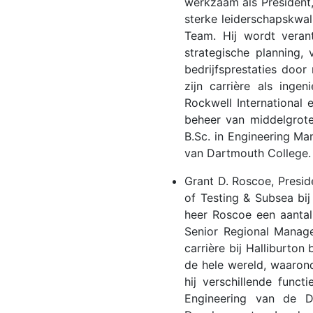
werkzaam als President,
sterke leiderschapskwali
Team. Hij wordt verant
strategische planning, 
bedrijfsprestaties door
zijn carrière als inge
Rockwell International 
beheer van middelgrote 
B.Sc. in Engineering M
van Dartmouth College.
Grant D. Roscoe, Presid
of Testing & Subsea bij
heer Roscoe een aantal 
Senior Regional Manage
carrière bij Halliburton
de hele wereld, waarond
hij verschillende func
Engineering van de Du