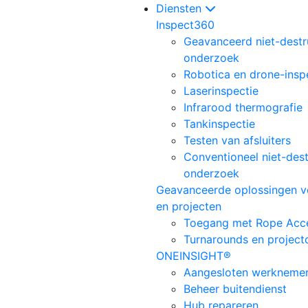
Diensten
Inspect360
Geavanceerd niet-destr
onderzoek
Robotica en drone-insp
Laserinspectie
Infrarood thermografie
Tankinspectie
Testen van afsluiters
Conventioneel niet-dest
onderzoek
Geavanceerde oplossingen voo
en projecten
Toegang met Rope Acc
Turnarounds en project
ONEINSIGHT®
Aangesloten werkneme
Beheer buitendienst
Hub repareren