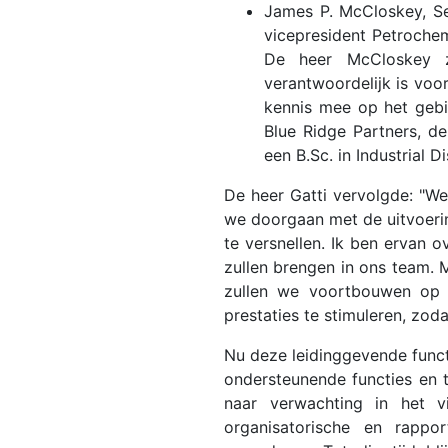
James P. McCloskey, Se
vicepresident Petrochem
De heer McCloskey z
verantwoordelijk is voo
kennis mee op het gebie
Blue Ridge Partners, d
een B.Sc. in Industrial 
De heer Gatti vervolgde: "We
we doorgaan met de uitvoeri
te versnellen. Ik ben ervan 
zullen brengen in ons team.
zullen we voortbouwen op on
prestaties te stimuleren, zo
Nu deze leidinggevende functi
ondersteunende functies en t
naar verwachting in het v
organisatorische en rappo