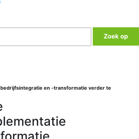
s
Zoek op
edrijfsintegratie en -transformatie verder te
e
plementatie
sformatie