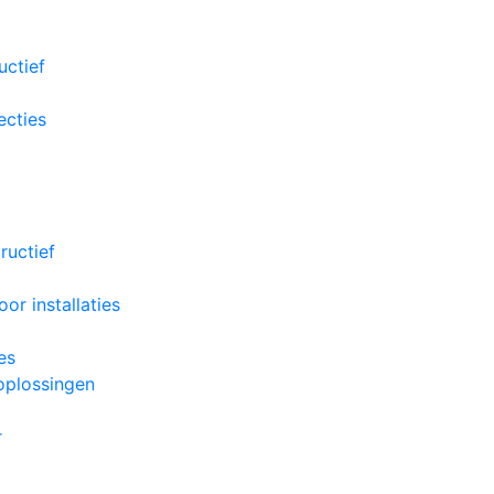
uctief
ecties
ructief
r installaties
es
oplossingen
r